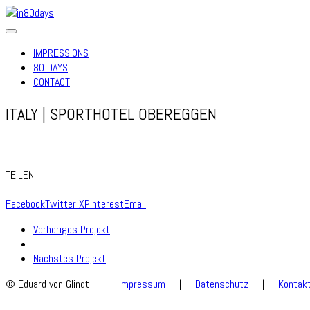
IMPRESSIONS
80 DAYS
CONTACT
ITALY | SPORTHOTEL OBEREGGEN
TEILEN
Facebook
Twitter X
Pinterest
Email
Vorheriges Projekt
Nächstes Projekt
© Eduard von Glindt
|
Impressum
|
Datenschutz
|
Kontak